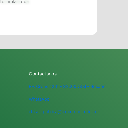
 formulario de
Contactanos
Bv. Oroño 1261 - S2000DSM - Rosario
WhatsApp
clases.publica@fcecon.unr.edu.ar