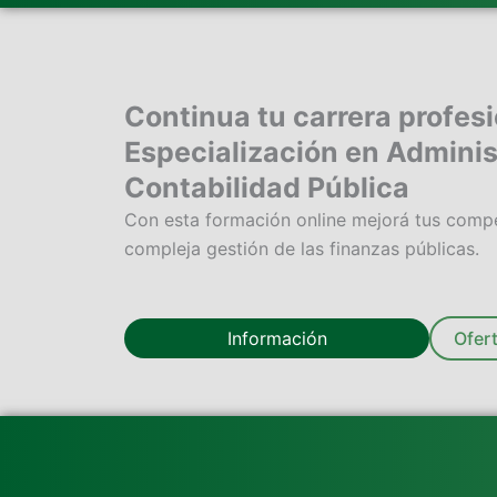
Continua tu carrera profes
Especialización en Adminis
Contabilidad Pública
Con esta formación online mejorá tus compe
compleja gestión de las finanzas públicas.
Información
Ofer