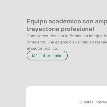
Equipo académico con ampl
trayectoria profesional
Comprometidos con la formación integral de
ofreciendo una educación de calidad respal
el sector público.
Más información
 Maris Grilli
Dr. Jorge Pablo Puig
Lic. Cristian Módo
Si estás intere