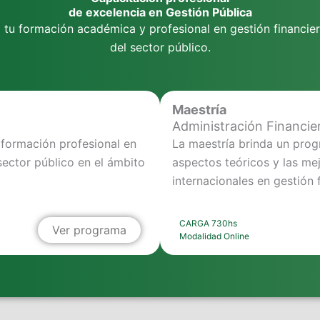
de excelencia en Gestión Pública
 tu formación académica y profesional en gestión financier
del sector público.
Maestría
Administración Financie
a formación profesional en
La maestría brinda un prog
 sector público en el ámbito
aspectos teóricos y las me
internacionales en gestión 
CARGA 730hs
Ver programa
Modalidad Online